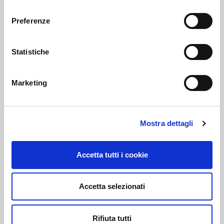
consenso
BRIANZA, LODI E
P.IVA
E 09828680968
Preferenze
REA
MI-2115844
CAP. SOC
. EURO 10.006.000 I.V.
PEC:
AUTODISITALIA@LEGALMAIL.IT
Statistiche
Marketing
PRIVACY E COOKIE POLICY
Mostra dettagli
Privacy Policy
Cookie Policy
Accetta tutti i cookie
IL NOSTRO CODICE ETICO
Accetta selezionati
WHISTLEBLOWING
SEGUICI SUI NOSTRI CANALI SOCIAL
Rifiuta tutti