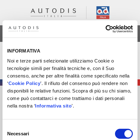
AREA RISERVATA
Categoria:
Nave
INFORMATIVA
Noi e terze parti selezionate utilizziamo Cookie o
Sanremo 2024
tecnologie simili per finalità tecniche e, con il Suo
consenso, anche per altre finalità come specificato nella
‘
Cookie Policy
’. Il rifiuto del consenso può rendere non
disponibili le relative funzioni. Scopra di più su chi siamo,
come può contattarci e come trattiamo i dati personali
AUTODIS ITALIA S.R.L.
nella nostra ‘
Informativa sito
’.
SOCIETÀ SOGGETTA A DIREZIONE E COORDINAMENTO DI
AUTODISTRIBUTION S.A.S. CON SEDE IN ARCUEIL –
FRANCIA
Selezione
SEDE LEGALE
: VIA NEWTON 12 – 20016 PERO (MI)
Necessari
del
COD. FISCALE
,
NUMERO ISCRIZ. R.I. DI MILANO
, MONZA