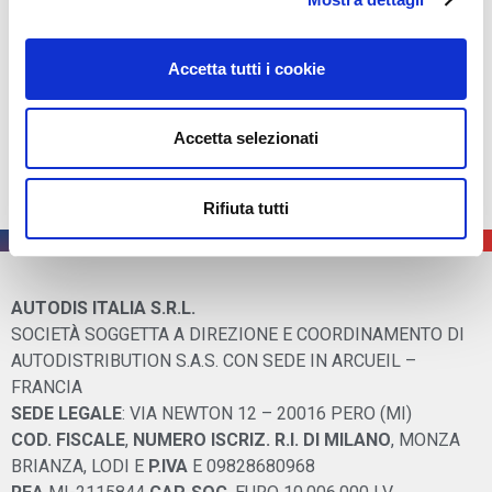
www.ntn-snr.com
Accetta tutti i cookie
Accetta selezionati
Rifiuta tutti
AUTODIS ITALIA S.R.L.
SOCIETÀ SOGGETTA A DIREZIONE E COORDINAMENTO DI
AUTODISTRIBUTION S.A.S. CON SEDE IN ARCUEIL –
FRANCIA
SEDE LEGALE
: VIA NEWTON 12 – 20016 PERO (MI)
COD. FISCALE
,
NUMERO ISCRIZ. R.I. DI MILANO
, MONZA
BRIANZA, LODI E
P.IVA
E 09828680968