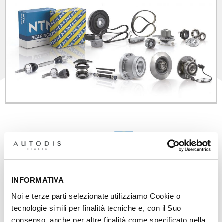
INFORMATIVA
In 100 anni di passione comune e di innovazione
continua
NTN
è diventato un protagonista di rilievo
Noi e terze parti selezionate utilizziamo Cookie o
in Europa
per la progettazione e la produzione di
tecnologie simili per finalità tecniche e, con il Suo
cuscinetti dedicati ai settori dell’automobile,
consenso, anche per altre finalità come specificato nella