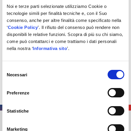
Noi e terze parti selezionate utilizziamo Cookie o
70 gg
tecnologie simili per finalità tecniche e, con il Suo
.89%
consenso, anche per altre finalità come specificato nella
‘
Cookie Policy
’. Il rifiuto del consenso può rendere non
90 gg
disponibili le relative funzioni. Scopra di più su chi siamo,
come può contattarci e come trattiamo i dati personali
.04%
nella nostra ‘
Informativa sito
’.
La risposta corretta è
70 gg
Selezione
Necessari
del
consenso
Preferenze
Statistiche
AUTODIS ITALIA S.R.L.
Marketing