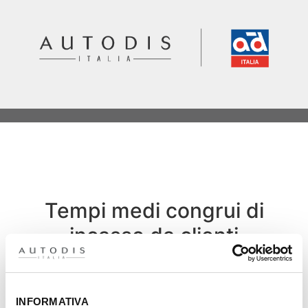
Tempi medi congrui di
incasso da clienti
60 gg
.07%
INFORMATIVA