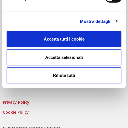
SOCIETÀ SOGGETTA A DIREZIONE E COORDINAMENTO DI
AUTODISTRIBUTION S.A.S. CON SEDE IN ARCUEIL –
FRANCIA
Mostra dettagli
SEDE LEGALE
: VIA NEWTON 12 – 20016 PERO (MI)
COD. FISCALE
,
NUMERO ISCRIZ. R.I. DI MILANO
, MONZA
BRIANZA, LODI E
P.IVA
E 09828680968
Accetta tutti i cookie
REA
MI-2115844
CAP. SOC
. EURO 10.006.000 I.V.
PEC:
AUTODISITALIA@LEGALMAIL.IT
Accetta selezionati
Rifiuta tutti
PRIVACY E COOKIE POLICY
Privacy Policy
Cookie Policy