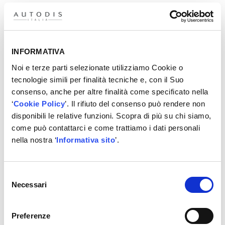
Gentile
grazie per la tua partecipazione!
INFORMATIVA
Noi e terze parti selezionate utilizziamo Cookie o
tecnologie simili per finalità tecniche e, con il Suo
consenso, anche per altre finalità come specificato nella
‘
Cookie Policy
’. Il rifiuto del consenso può rendere non
disponibili le relative funzioni. Scopra di più su chi siamo,
come può contattarci e come trattiamo i dati personali
nella nostra ‘
Informativa sito
’.
Selezione
Necessari
del
consenso
Preferenze