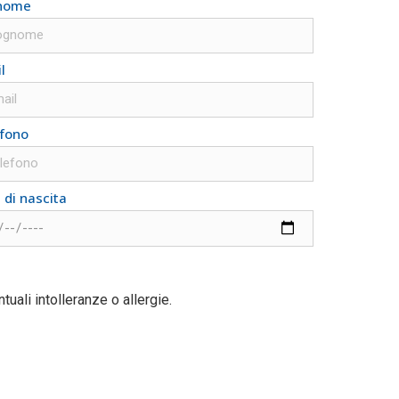
nome
l
fono
 di nascita
ntuali intolleranze o allergie.