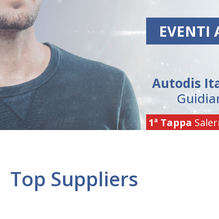
EVENTI 
Autodis Ita
Guidia
1ª Tappa
Saler
Top Suppliers