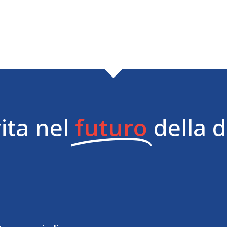
vita nel
futuro
della 