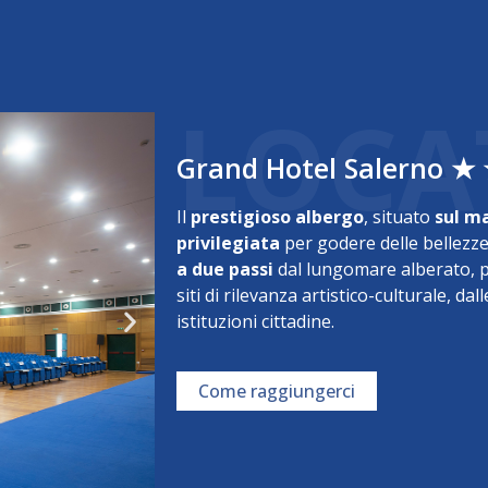
LOCA
Grand Hotel Salerno ★
Il
prestigioso albergo
, situato
sul m
privilegiata
per godere delle bellezze 
a due passi
dal lungomare alberato, p
siti di rilevanza artistico-culturale, dal
istituzioni cittadine.
Come raggiungerci