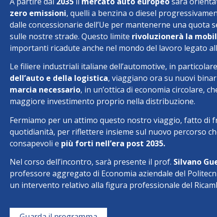
A partire dal
2035
il
mercato auto europeo
sarà orienta
zero emissioni
, quelli a benzina o diesel progressivame
dalle concessionarie dell’Ue per mantenerne una quota
sulle nostre strade. Questo limite
rivoluzionerà la mobi
importanti ricadute anche nel mondo del lavoro legato all
Le filiere industriali italiane dell’automotive, in particolar
dell’auto e della logistica
, viaggiano ora su nuovi binar
marcia necessario
, in un’ottica di economia circolare, c
maggiore investimento proprio nella distribuzione.
Fermiamo per un attimo questo nostro viaggio, fatto di f
quotidianità, per riflettere insieme sul nuovo percorso che
consapevoli e
più forti nell’era post 2035.
Nel corso dell’incontro, sarà presente il prof.
Silvano Gue
professore aggregato di Economia aziendale del Politecni
un intervento relativo alla figura professionale del Ricam
Guarda il programma