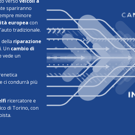
to verso
veicoli a
nte spariranno
 sempre minore
lità europea
con
’auto tradizionale.
e della
riparazione
i. Un
cambio di
he vede un
renetica
 ci condurrà più
lfi
ricercatore e
co di Torino, con
bista.