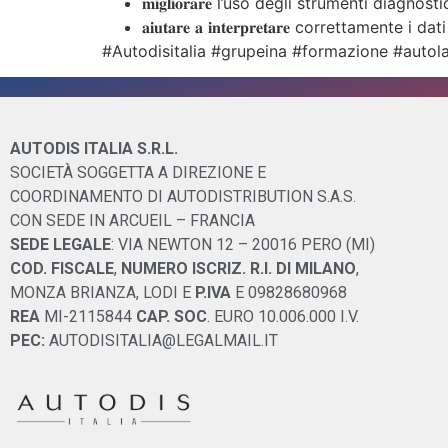
𝐦𝐢𝐠𝐥𝐢𝐨𝐫𝐚𝐫𝐞 l’uso degli strumenti diagnosti
𝐚𝐢𝐮𝐭𝐚𝐫𝐞 𝐚 𝐢𝐧𝐭𝐞𝐫𝐩𝐫𝐞𝐭𝐚𝐫𝐞 correttamente i dati
#Autodisitalia #grupeina #formazione #autol
AUTODIS ITALIA S.R.L.
SOCIETÀ SOGGETTA A DIREZIONE E
COORDINAMENTO DI AUTODISTRIBUTION S.A.S.
CON SEDE IN ARCUEIL – FRANCIA
SEDE LEGALE
: VIA NEWTON 12 – 20016 PERO (MI)
COD. FISCALE
,
NUMERO ISCRIZ. R.I. DI MILANO
,
MONZA BRIANZA, LODI E
P.IVA
E 09828680968
REA
MI-2115844
CAP. SOC
. EURO 10.006.000 I.V.
PEC:
AUTODISITALIA@LEGALMAIL.IT