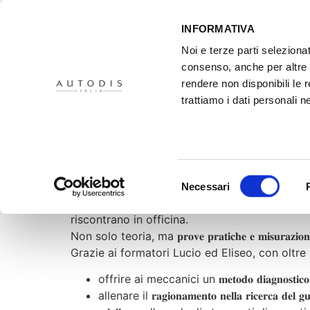
INFORMATIVA
Noi e terze parti selezionat
consenso, anche per altre f
rendere non disponibili le 
HOME
IL PROGETTO
DISTRIBUTORI
XMASTER
PR
trattiamo i dati personali ne
Grup Eina
Grazie all’𝐀𝐮𝐭𝐨𝐥𝐚𝐛 di @Grup Eina Internat
Selezione
prima persona.
Necessari
del
L’Autolab è una vettura studiata appositamente
consenso
riscontrano in officina.
Non solo teoria, ma 𝐩𝐫𝐨𝐯𝐞 𝐩𝐫𝐚𝐭𝐢𝐜𝐡𝐞 𝐞 𝐦𝐢𝐬𝐮𝐫
Grazie ai formatori Lucio ed Eliseo, con oltre 
offrire ai meccanici un 𝐦𝐞𝐭𝐨𝐝𝐨 𝐝𝐢𝐚𝐠𝐧𝐨𝐬𝐭𝐢𝐜𝐨 𝐬
allenare il 𝐫𝐚𝐠𝐢𝐨𝐧𝐚𝐦𝐞𝐧𝐭𝐨 𝐧𝐞𝐥𝐥𝐚 𝐫𝐢𝐜𝐞𝐫𝐜𝐚 𝐝𝐞𝐥 𝐠𝐮