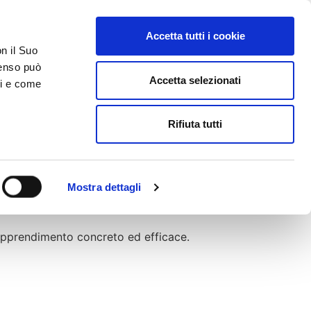
Accetta tutti i cookie
on il Suo
nsenso può
Accetta selezionati
ci e come
TATTI
AREA RISERVATA
Rifiuta tutti
 per far vivere al meccanico la diagnosi in
Mostra dettagli
 quelli che ogni giorno gli autoriparatori
o che rende l’apprendimento concreto ed efficace.