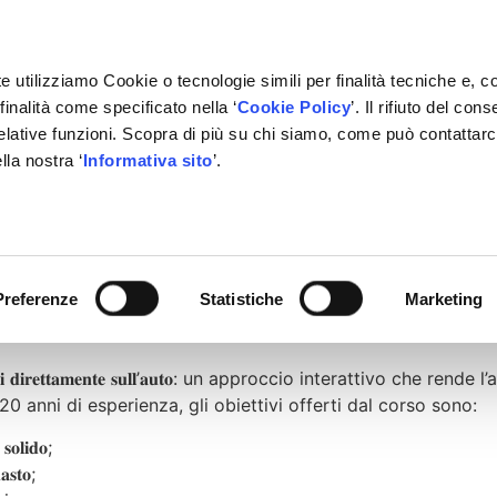
e utilizziamo Cookie o tecnologie simili per finalità tecniche e, c
inalità come specificato nella ‘
Cookie Policy
’. Il rifiuto del co
relative funzioni. Scopra di più su chi siamo, come può contattar
IVATE LABEL
FORNITORI
PARTNER
BACHECA
CON
lla nostra ‘
Informativa sito
’.
ional, siamo in grado di erogare corsi di formazione progettati
Preferenze
Statistiche
Marketing
 per simulare guasti reali e difetti quotidiani, proprio come
𝐚𝐳𝐢𝐨𝐧𝐢 𝐝𝐢𝐫𝐞𝐭𝐭𝐚𝐦𝐞𝐧𝐭𝐞 𝐬𝐮𝐥𝐥’𝐚𝐮𝐭𝐨: un approccio interattiv
20 anni di esperienza, gli obiettivi offerti dal corso sono:
𝐥𝐢𝐝𝐨;
𝐬𝐭𝐨;