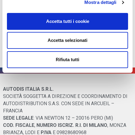
Mostra dettagli
Ore 20.00
Cena Spettacolo
Accetta tutti i cookie
Special Guest Biagio Izzo
Le fasce orarie indicate potrebbero subire delle leggere
Accetta selezionati
modifiche.
Rifiuta tutti
AUTODIS ITALIA S.R.L.
SOCIETÀ SOGGETTA A DIREZIONE E COORDINAMENTO DI
AUTODISTRIBUTION S.A.S. CON SEDE IN ARCUEIL –
FRANCIA
SEDE LEGALE
: VIA NEWTON 12 – 20016 PERO (MI)
COD. FISCALE
,
NUMERO ISCRIZ. R.I. DI MILANO
, MONZA
BRIANZA, LODI E
P.IVA
E 09828680968