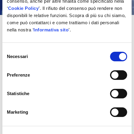
consenso, anche per altre finalità come specificato nella
‘
Cookie Policy
’. Il rifiuto del consenso può rendere non
disponibili le relative funzioni. Scopra di più su chi siamo,
come può contattarci e come trattiamo i dati personali
nella nostra ‘
Informativa sito
’.
Programma
Selezione
Ore 12.30
Necessari
del
Registrazione ospiti
consenso
Preferenze
Ore 13.00
Pranzo di lavoro
Statistiche
Ore 15.00
Meeting
Marketing
Ore 18.00
Caffè con gli Esperti