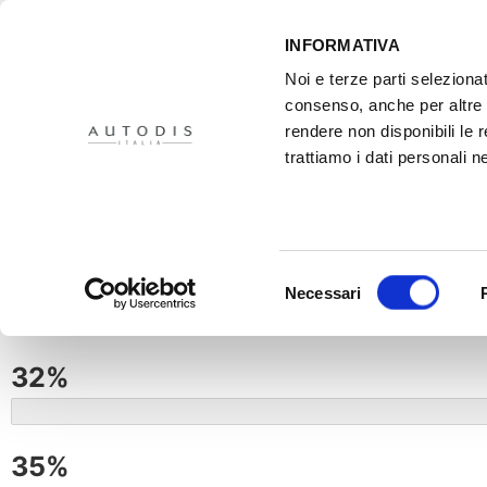
INFORMATIVA
Noi e terze parti selezionat
consenso, anche per altre f
rendere non disponibili le 
trattiamo i dati personali ne
Selezione
Necessari
del
Marginal
consenso
32%
.55%
35%