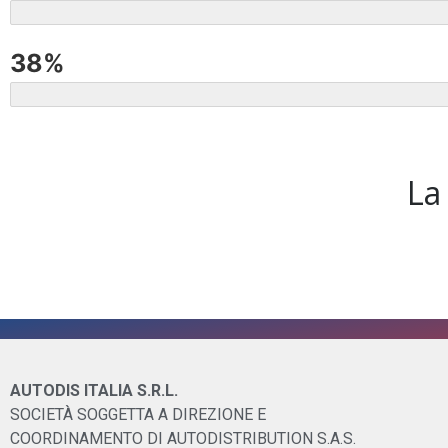
.56%
38%
.89%
La
AUTODIS ITALIA S.R.L.
SOCIETÀ SOGGETTA A DIREZIONE E
COORDINAMENTO DI AUTODISTRIBUTION S.A.S.