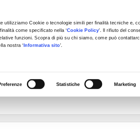
e utilizziamo Cookie o tecnologie simili per finalità tecniche e, c
inalità come specificato nella ‘
Cookie Policy
’. Il rifiuto del co
relative funzioni. Scopra di più su chi siamo, come può contattar
lla nostra ‘
Informativa sito
’.
Preferenze
Statistiche
Marketing
ità Commerciale media congrua