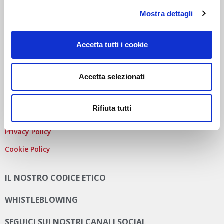
COD. FISCALE
,
NUMERO ISCRIZ. R.I. DI MILANO
, MONZA
Mostra dettagli
BRIANZA, LODI E
P.IVA
E 09828680968
REA
MI-2115844
CAP. SOC
. EURO 10.006.000 I.V.
PEC:
AUTODISITALIA@LEGALMAIL.IT
Accetta tutti i cookie
Accetta selezionati
PRIVACY E COOKIE POLICY
Rifiuta tutti
Privacy Policy
Cookie Policy
IL NOSTRO CODICE ETICO
WHISTLEBLOWING
SEGUICI SUI NOSTRI CANALI SOCIAL