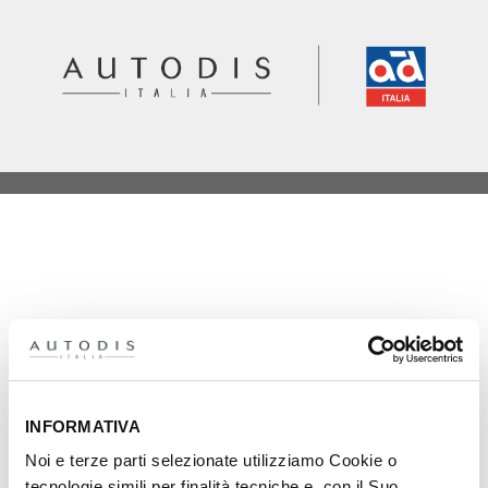
Logica e Tecnica di pricing
Per niente
0%
INFORMATIVA
Noi e terze parti selezionate utilizziamo Cookie o
Poco
tecnologie simili per finalità tecniche e, con il Suo