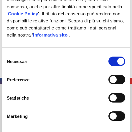
consenso, anche per altre finalità come specificato nella
0%
‘
Cookie Policy
’. Il rifiuto del consenso può rendere non
disponibili le relative funzioni. Scopra di più su chi siamo,
Abbastanza
come può contattarci e come trattiamo i dati personali
0%
nella nostra ‘
Informativa sito
’.
Molto
Selezione
0%
Necessari
del
consenso
Preferenze
Statistiche
AUTODIS ITALIA S.R.L.
SOCIETÀ SOGGETTA A DIREZIONE E COORDINAMENTO DI
AUTODISTRIBUTION S.A.S. CON SEDE IN ARCUEIL –
Marketing
FRANCIA
SEDE LEGALE
: VIA NEWTON 12 – 20016 PERO (MI)