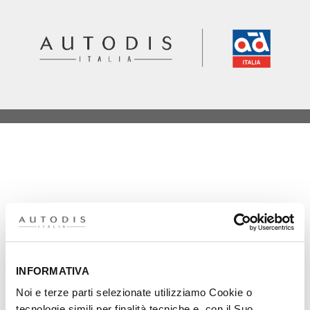
Il processo logistico
Per niente
0%
INFORMATIVA
Noi e terze parti selezionate utilizziamo Cookie o
Poco
tecnologie simili per finalità tecniche e, con il Suo