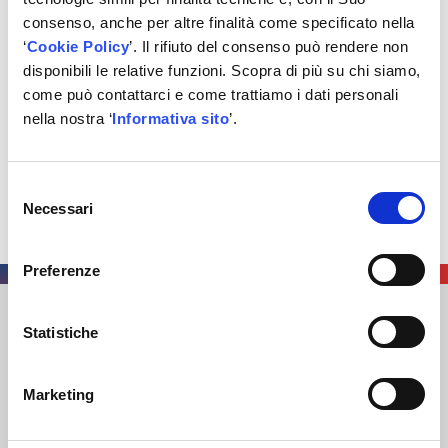
consenso, anche per altre finalità come specificato nella
0%
‘
Cookie Policy
’. Il rifiuto del consenso può rendere non
disponibili le relative funzioni. Scopra di più su chi siamo,
Abbastanza
come può contattarci e come trattiamo i dati personali
0%
nella nostra ‘
Informativa sito
’.
Molto
Selezione
0%
Necessari
del
consenso
Preferenze
Statistiche
AUTODIS ITALIA S.R.L.
SOCIETÀ SOGGETTA A DIREZIONE E COORDINAMENTO DI
AUTODISTRIBUTION S.A.S. CON SEDE IN ARCUEIL –
Marketing
FRANCIA
SEDE LEGALE
: VIA NEWTON 12 – 20016 PERO (MI)