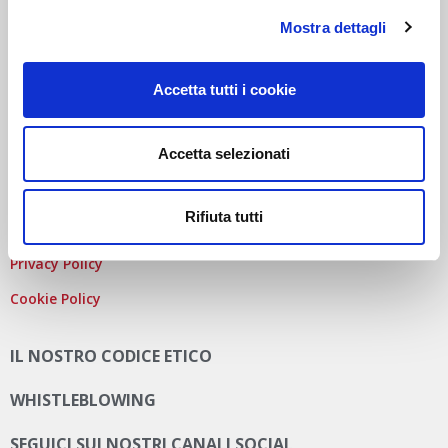
COD. FISCALE
,
NUMERO ISCRIZ. R.I. DI MILANO
, MONZA
Mostra dettagli
BRIANZA, LODI E
P.IVA
E 09828680968
REA
MI-2115844
CAP. SOC
. EURO 10.006.000 I.V.
PEC:
AUTODISITALIA@LEGALMAIL.IT
Accetta tutti i cookie
Accetta selezionati
PRIVACY E COOKIE POLICY
Rifiuta tutti
Privacy Policy
Cookie Policy
IL NOSTRO CODICE ETICO
WHISTLEBLOWING
SEGUICI SUI NOSTRI CANALI SOCIAL