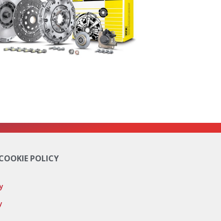
 COOKIE POLICY
cy
y