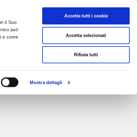
Accetta tutti i cookie
on il Suo
nsenso può
Accetta selezionati
ci e come
TATTI
AREA RISERVATA
Rifiuta tutti
Mostra dettagli
rici Schaeffler: Inizia la produzione in serie
Scha