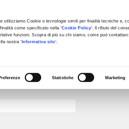
e utilizziamo Cookie o tecnologie simili per finalità tecniche e, c
inalità come specificato nella ‘
Cookie Policy
’. Il rifiuto del co
relative funzioni. Scopra di più su chi siamo, come può contattar
IVATE LABEL
FORNITORI
PARTNER
BACHECA
CON
lla nostra ‘
Informativa sito
’.
EFFLER– LUK, INA, FAG
Preferenze
Statistiche
Marketing
Schaeffler.it - Motori elett