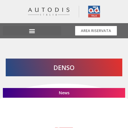
AREA RISERVATA
DENSO
News