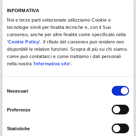
INFORMATIVA
Noi e terze parti selezionate utilizziamo Cookie o
tecnologie simili per finalità tecniche e, con il Suo
consenso, anche per altre finalità come specificato nella
‘
Cookie Policy
’. Il rifiuto del consenso può rendere non
disponibili le relative funzioni. Scopra di più su chi siamo,
come può contattarci e come trattiamo i dati personali
nella nostra ‘
Informativa sito
’.
Selezione
Necessari
del
DENSO Aftermarket è il partner ideale per
consenso
distributori, ricambisti e officine che cercano
Preferenze
affidabilità OE, innovazione continua e supporto
tecnico qualificato
.
Statistiche
Oltre alla qualità OE, DENSO Aftermarket è