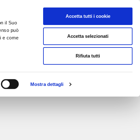
Accetta tutti i cookie
on il Suo
nsenso può
Accetta selezionati
ci e come
TATTI
AREA RISERVATA
Rifiuta tutti
Mostra dettagli
 Video
Part