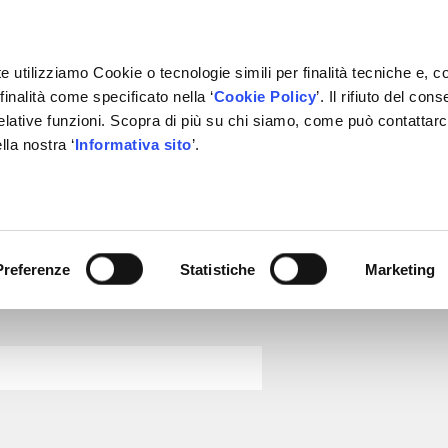
e utilizziamo Cookie o tecnologie simili per finalità tecniche e, c
inalità come specificato nella ‘
Cookie Policy
’. Il rifiuto del co
relative funzioni. Scopra di più su chi siamo, come può contattar
IVATE LABEL
FORNITORI
PARTNER
BACHECA
CON
lla nostra ‘
Informativa sito
’.
ARNOTT
Preferenze
Statistiche
Marketing
Installation, Manuals and