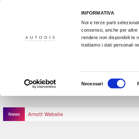
INFORMATIVA
Noi e terze parti selezionat
consenso, anche per altre f
rendere non disponibili le 
HOME
IL PROGETTO
DISTRIBUTORI
XMASTER
PR
trattiamo i dati personali ne
Selezione
Necessari
del
consenso
News
Arnott Website