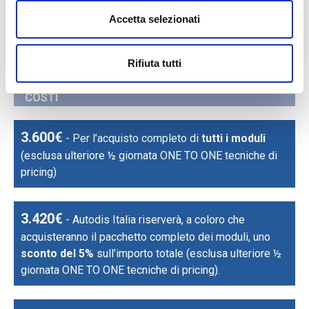
aziendale dal punto di vista
Poco
Abbastanza
ambientale, sociale e di
Accetta selezionati
governance
Molto
Durata: 1gg | Costo: 400€
Rifiuta tutti
COSTI
3.600€
- Per l’acquisto completo di
tutti i moduli
(esclusa ulteriore ½ giornata ONE TO ONE tecniche di
pricing)
3.420€
- Autodis Italia riserverà, a coloro che
acquisteranno il pacchetto completo dei moduli, uno
sconto del 5%
sull’importo totale (esclusa ulteriore ½
giornata ONE TO ONE tecniche di pricing).