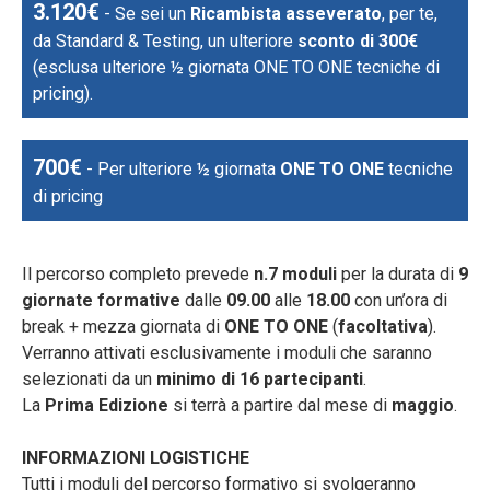
3.120€
- Se sei un
Ricambista asseverato
, per te,
da Standard & Testing, un ulteriore
sconto di 300€
(esclusa ulteriore ½ giornata ONE TO ONE tecniche di
pricing).
700€
- Per ulteriore ½ giornata
ONE TO ONE
tecniche
di pricing
Il percorso completo prevede
n.7 moduli
per la durata di
9
giornate formative
dalle
09.00
alle
18.00
con un’ora di
break + mezza giornata di
ONE TO ONE
(
facoltativa
).
Verranno attivati esclusivamente i moduli che saranno
selezionati da un
minimo di 16 partecipanti
.
La
Prima Edizione
si terrà a partire dal mese di
maggio
.
INFORMAZIONI LOGISTICHE
Tutti i moduli del percorso formativo si svolgeranno