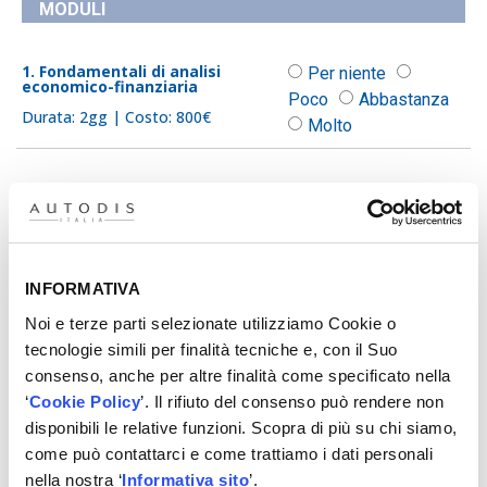
MODULI
1. Fondamentali di analisi
Per niente
economico-finanziaria
Poco
Abbastanza
Durata: 2gg | Costo: 800€
Molto
2. Programmazione e controllo
Per niente
gestione
Poco
Abbastanza
Durata: 1gg | Costo: 400€
Molto
INFORMATIVA
Per niente
Noi e terze parti selezionate utilizziamo Cookie o
3. Il processo logistico
Poco
Abbastanza
tecnologie simili per finalità tecniche e, con il Suo
Durata: 1gg | Costo: 400€
Molto
consenso, anche per altre finalità come specificato nella
‘
Cookie Policy
’. Il rifiuto del consenso può rendere non
disponibili le relative funzioni. Scopra di più su chi siamo,
4. Modelli di simulazione
Per niente
economico-finanziaria
come può contattarci e come trattiamo i dati personali
delle decisioni aziendali
Poco
Abbastanza
nella nostra ‘
Informativa sito
’.